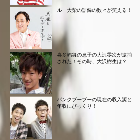
ルー大柴の語録の数々が笑える！
喜多嶋舞の息子の大沢零次が逮捕
された！その時、大沢樹生は？
パンクブーブーの現在の収入源と
年収にびっくり！