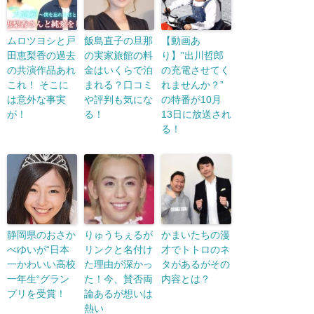
ムロツヨシと戸
飯島直子の旦那
【動画あ
田恵梨香の過去
の実家旅館の料
り】”出川哲郎
の共演作品あれ
金はいくらで泊
の充電させてく
これ！ そこに
まれる？口コミ
れませんか？”
は意外な事実
や評判も気にな
の特番が10月
が！
る！
13日に放送され
る！
静岡県のおさか
りゅうちぇるが
かまいたちの漫
べゆいが“日本
リンクと名付け
才でトトロのネ
一かわいい高校
た理由が深かっ
タがあるがその
一年生“グラン
た！今、賛否両
内容とは？
プリを受賞！
論あるが想いは
熱い