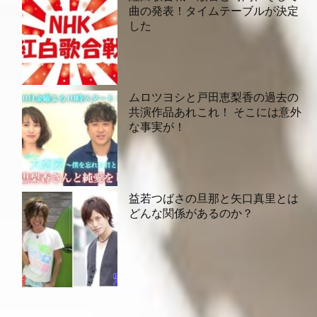
曲の発表！タイムテーブルが決定
した
ムロツヨシと戸田恵梨香の過去の
共演作品あれこれ！ そこには意外
な事実が！
益若つばさの旦那と矢口真里とは
どんな関係があるのか？