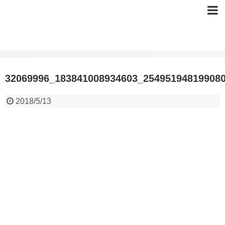
32069996_183841008934603_25495194819908
2018/5/13