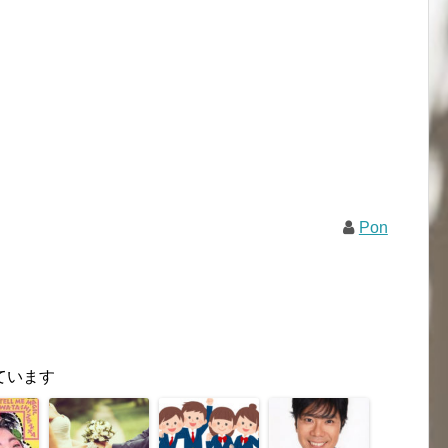
Pon
ています