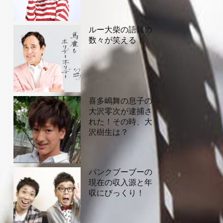
ルー大柴の語録の
数々が笑える！
喜多嶋舞の息子の
大沢零次が逮捕さ
れた！その時、大
沢樹生は？
パンクブーブーの
現在の収入源と年
収にびっくり！