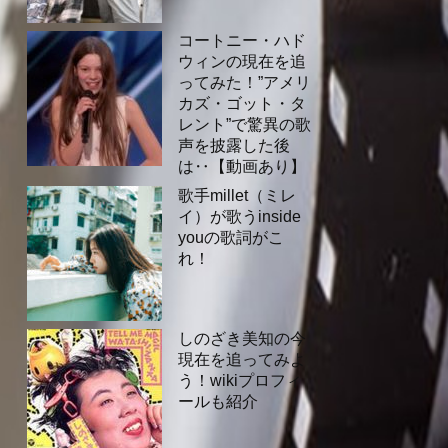
コートニー・ハド
ウィンの現在を追
ってみた！”アメリ
カズ・ゴット・タ
レント”で驚異の歌
声を披露した後
は‥【動画あり】
歌手millet（ミレ
イ）が歌うinside
youの歌詞がこ
れ！
しのざき美知の今
現在を追ってみよ
う！wikiプロフィ
ールも紹介