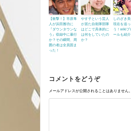
【衝撃！】市原隼
やす子という芸人
しのざき美
人が浜田雅功に
が居た自衛隊部隊
現在を追っ
『ダウンタウンな
はどこで具体的に
う！wiki
う』収録中に暴行
は何をしていたの
ールも紹介
か？その瞬間、周
か？
囲の者は全員固ま
った！
コメントをどうぞ
メールアドレスが公開されることはありません