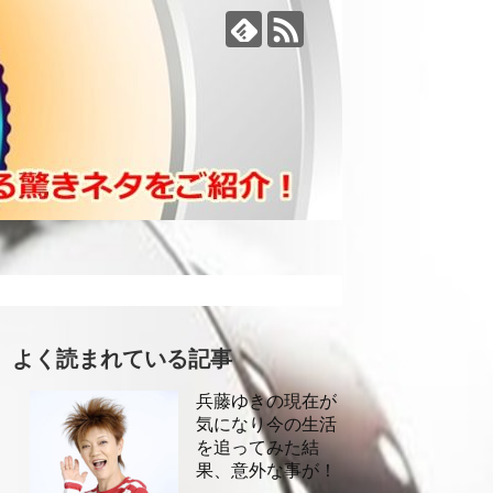
よく読まれている記事
兵藤ゆきの現在が
気になり今の生活
を追ってみた結
果、意外な事が！