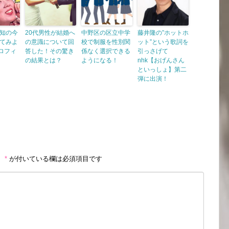
知の今
20代男性が結婚へ
中野区の区立中学
藤井隆の”ホットホ
てみよ
の意識について回
校で制服を性別関
ット”という歌詞を
プロフィ
答した！その驚き
係なく選択できる
引っさげて
の結果とは？
ようになる！
nhk【おげんさん
といっしょ】第二
弾に出演！
。
*
が付いている欄は必須項目です