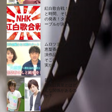
紅白歌合戦！順番
と時間、そして曲
の発表！タイムテ
ーブルが決定した
ムロツヨシと戸田
恵梨香の過去の共
演作品あれこれ！
そこには意外な事
実が！
益若つばさの旦那
と矢口真里とはど
んな関係があるの
か？