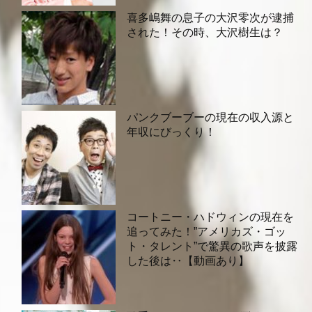
喜多嶋舞の息子の大沢零次が逮捕
された！その時、大沢樹生は？
パンクブーブーの現在の収入源と
年収にびっくり！
コートニー・ハドウィンの現在を
追ってみた！”アメリカズ・ゴッ
ト・タレント”で驚異の歌声を披露
した後は‥【動画あり】