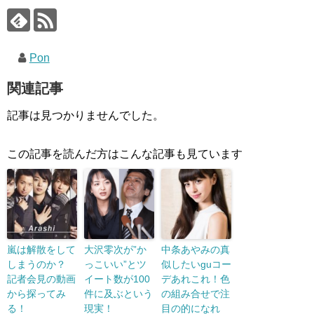
Pon
関連記事
記事は見つかりませんでした。
この記事を読んだ方はこんな記事も見ています
嵐は解散をして
大沢零次が”か
中条あやみの真
しまうのか？
っこいい”とツ
似したいguコー
記者会見の動画
イート数が100
デあれこれ！色
から探ってみ
件に及ぶという
の組み合せで注
る！
現実！
目の的になれ