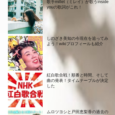
歌手millet（ミレイ）が歌うinside
youの歌詞がこれ！
しのざき美知の今現在を追ってみ
よう！wikiプロフィールも紹介
紅白歌合戦！順番と時間、そして
曲の発表！タイムテーブルが決定
した
ムロツヨシと戸田恵梨香の過去の