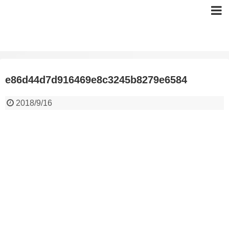
e86d44d7d916469e8c3245b8279e6584
2018/9/16