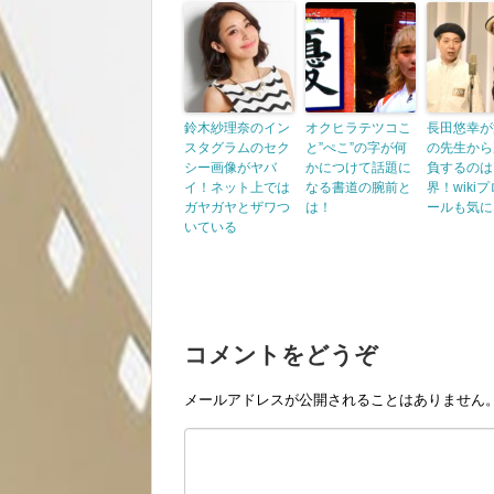
鈴木紗理奈のイン
オクヒラテツコこ
長田悠幸が
スタグラムのセク
と”ぺこ”の字が何
の先生から
シー画像がヤバ
かにつけて話題に
負するのは
イ！ネット上では
なる書道の腕前と
界！wiki
ガヤガヤとザワつ
は！
ールも気に
いている
コメントをどうぞ
メールアドレスが公開されることはありません