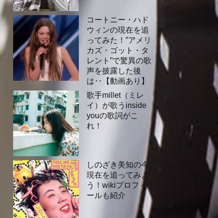
コートニー・ハド
ウィンの現在を追
ってみた！”アメリ
カズ・ゴット・タ
レント”で驚異の歌
声を披露した後
は‥【動画あり】
歌手millet（ミレ
イ）が歌うinside
youの歌詞がこ
れ！
しのざき美知の今
現在を追ってみよ
う！wikiプロフィ
ールも紹介