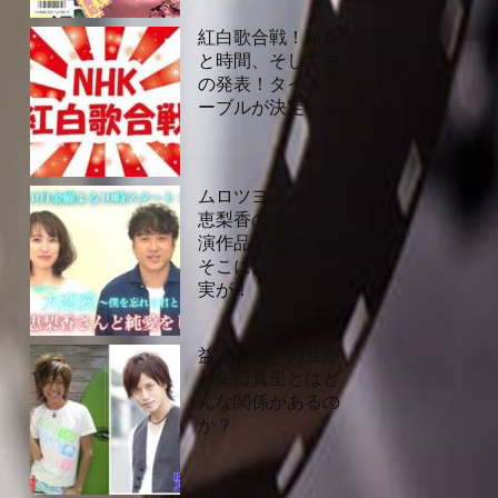
紅白歌合戦！順番
と時間、そして曲
の発表！タイムテ
ーブルが決定した
ムロツヨシと戸田
恵梨香の過去の共
演作品あれこれ！
そこには意外な事
実が！
益若つばさの旦那
と矢口真里とはど
んな関係があるの
か？