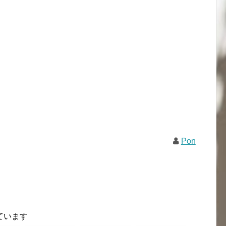
Pon
ています