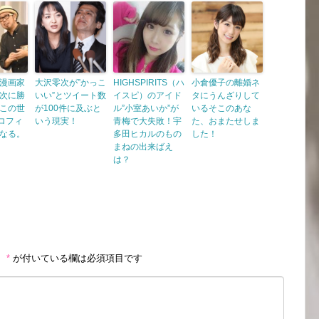
漫画家
大沢零次が”かっこ
HIGHSPIRITS（ハ
小倉優子の離婚ネ
次に勝
いい”とツイート数
イスピ）のアイド
タにうんざりして
この世
が100件に及ぶと
ル”小室あいか”が
いるそこのあな
プロフィ
いう現実！
青梅で大失敗！宇
た、おまたせしま
なる。
多田ヒカルのもの
した！
まねの出来ばえ
は？
。
*
が付いている欄は必須項目です