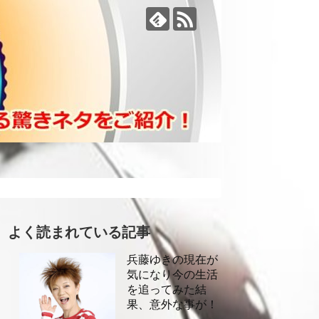
よく読まれている記事
兵藤ゆきの現在が
気になり今の生活
を追ってみた結
果、意外な事が！