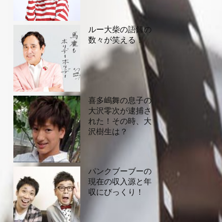
ルー大柴の語録の
数々が笑える！
喜多嶋舞の息子の
大沢零次が逮捕さ
れた！その時、大
沢樹生は？
パンクブーブーの
現在の収入源と年
収にびっくり！