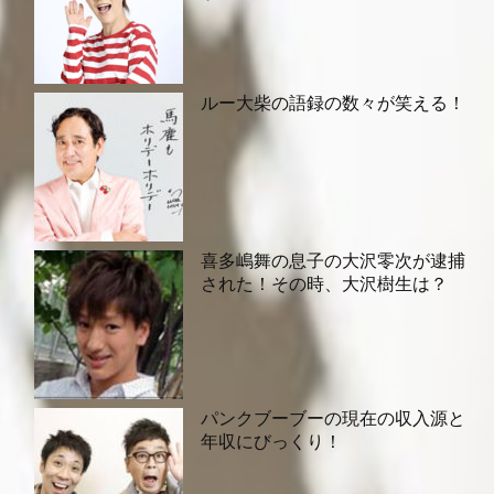
ルー大柴の語録の数々が笑える！
喜多嶋舞の息子の大沢零次が逮捕
された！その時、大沢樹生は？
パンクブーブーの現在の収入源と
年収にびっくり！