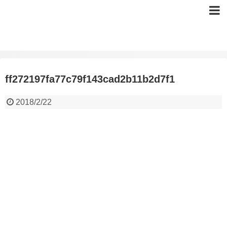
ff272197fa77c79f143cad2b11b2d7f1
2018/2/22