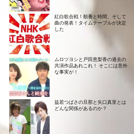
紅白歌合戦！順番と時間、そして
曲の発表！タイムテーブルが決定
した
ムロツヨシと戸田恵梨香の過去の
共演作品あれこれ！ そこには意外
な事実が！
益若つばさの旦那と矢口真里とは
どんな関係があるのか？