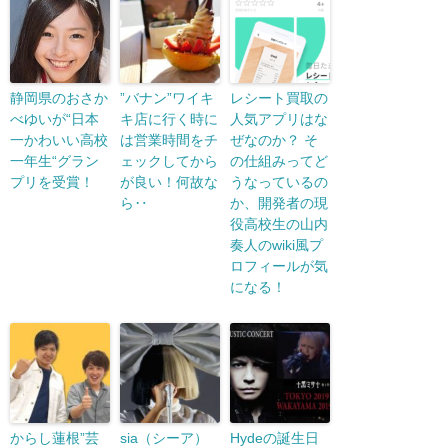
静岡県のおさか
”バナン”ワイキ
レシート買取の
べゆいが“日本
キ店に行く時に
人気アプリはな
一かわいい高校
は営業時間をチ
ぜなのか？ そ
一年生“グラン
ェックしてから
の仕組みってど
プリを受賞！
が良い！何故な
うなっているの
ら‥
か、開発者の現
役高校生の山内
奏人のwiki風プ
ロフィールが気
になる！
からし蓮根”芸
sia（シーア）
Hydeの誕生日