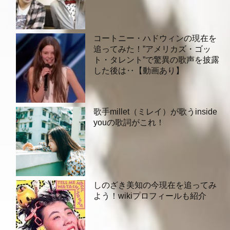
コートニー・ハドウィンの現在を
追ってみた！”アメリカズ・ゴッ
ト・タレント”で驚異の歌声を披露
した後は‥【動画あり】
歌手millet（ミレイ）が歌うinside
youの歌詞がこれ！
しのざき美知の今現在を追ってみ
よう！wikiプロフィールも紹介