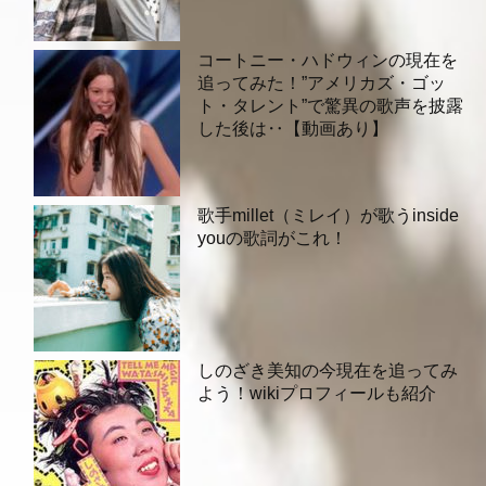
コートニー・ハドウィンの現在を
追ってみた！”アメリカズ・ゴッ
ト・タレント”で驚異の歌声を披露
した後は‥【動画あり】
歌手millet（ミレイ）が歌うinside
youの歌詞がこれ！
しのざき美知の今現在を追ってみ
よう！wikiプロフィールも紹介