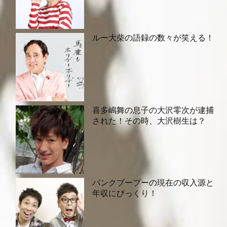
ルー大柴の語録の数々が笑える！
喜多嶋舞の息子の大沢零次が逮捕
された！その時、大沢樹生は？
パンクブーブーの現在の収入源と
年収にびっくり！