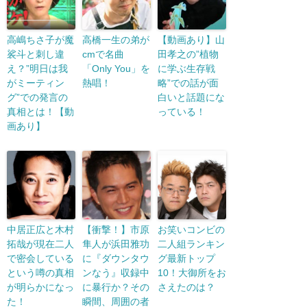
高嶋ちさ子が魔
高橋一生の弟が
【動画あり】山
裟斗と刺し違
cmで名曲
田孝之の”植物
え？”明日は我
「Only You」を
に学ぶ生存戦
がミーティン
熱唱！
略”での話が面
グ”での発言の
白いと話題にな
真相とは！【動
っている！
画あり】
中居正広と木村
【衝撃！】市原
お笑いコンビの
拓哉が現在二人
隼人が浜田雅功
二人組ランキン
で密会している
に『ダウンタウ
グ最新トップ
という噂の真相
ンなう』収録中
10！大御所をお
が明らかになっ
に暴行か？その
さえたのは？
た！
瞬間、周囲の者