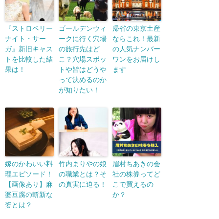
『ストロベリー
ゴールデンウィ
帰省の東京土産
ナイト・サー
ークに行く穴場
ならこれ！最新
ガ』新旧キャス
の旅行先はど
の人気ナンバー
トを比較した結
こ？穴場スポッ
ワンをお届けし
果は！
トや皆はどうや
ます
って決めるのか
が知りたい！
嫁のかわいい料
竹内まりやの娘
眉村ちあきの会
理エピソード！
の職業とは？そ
社の株券ってど
【画像あり】麻
の真実に迫る！
こで買えるの
婆豆腐の斬新な
か？
姿とは？