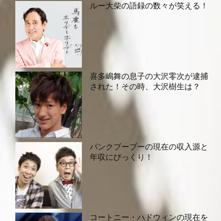
ルー大柴の語録の数々が笑える！
喜多嶋舞の息子の大沢零次が逮捕
された！その時、大沢樹生は？
パンクブーブーの現在の収入源と
年収にびっくり！
コートニー・ハドウィンの現在を