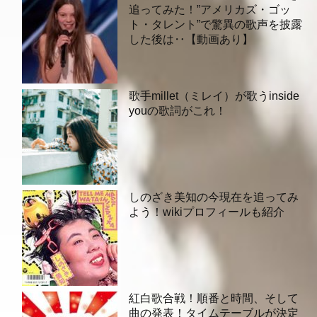
追ってみた！”アメリカズ・ゴッ
ト・タレント”で驚異の歌声を披露
した後は‥【動画あり】
歌手millet（ミレイ）が歌うinside
youの歌詞がこれ！
しのざき美知の今現在を追ってみ
よう！wikiプロフィールも紹介
紅白歌合戦！順番と時間、そして
曲の発表！タイムテーブルが決定