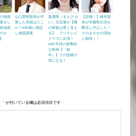
の地面
山口憲昭医師が卒
真飛聖（まとび せ
【悲報！】橋本環
吸をし
業した高校はどこ
い）元宝塚が【隣
奈が学園祭出演を
故地面
か？wiki風に検証
の家族は青く見え
断念し中止した！
のか
し徹底調査。
る】 フジテレビ
そのまさかの理由
】
ドラマに出演！
に納得！！
wiki R18の衝撃的
な映画【『娼
年』】での役柄が
気になる！
。
*
が付いている欄は必須項目です