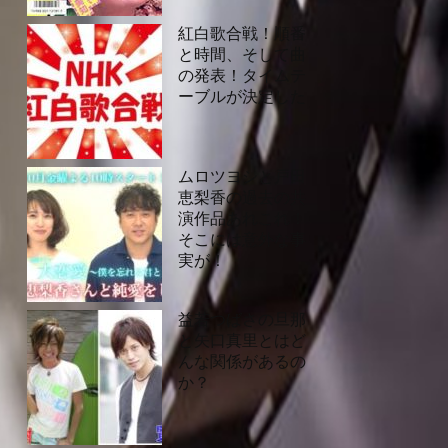
紅白歌合戦！順番
と時間、そして曲
の発表！タイムテ
ーブルが決定した
ムロツヨシと戸田
恵梨香の過去の共
演作品あれこれ！
そこには意外な事
実が！
益若つばさの旦那
と矢口真里とはど
んな関係があるの
か？