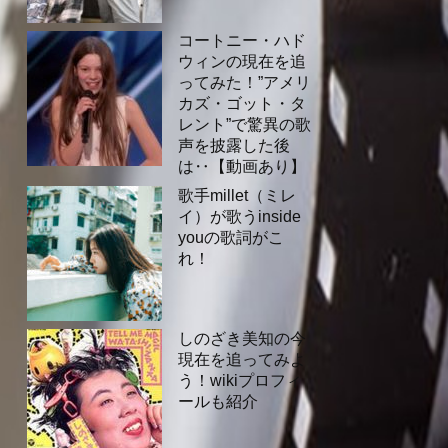
コートニー・ハド
ウィンの現在を追
ってみた！”アメリ
カズ・ゴット・タ
レント”で驚異の歌
声を披露した後
は‥【動画あり】
歌手millet（ミレ
イ）が歌うinside
youの歌詞がこ
れ！
しのざき美知の今
現在を追ってみよ
う！wikiプロフィ
ールも紹介