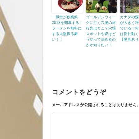
一風堂が創業祭
ゴールデンウィー
カナダの森
2018を開幕する！
クに行く穴場の旅
が大きく呼
ラーメンを無料に
行先はどこ？穴場
ている！何
する大盤振る舞
スポットや皆はど
は揺れ動く
い！！
うやって決めるの
【動画あり
かが知りたい！
コメントをどうぞ
メールアドレスが公開されることはありません