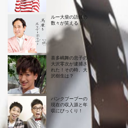
ルー大柴の語録の
数々が笑える！
喜多嶋舞の息子の
大沢零次が逮捕さ
れた！その時、大
沢樹生は？
パンクブーブーの
現在の収入源と年
収にびっくり！