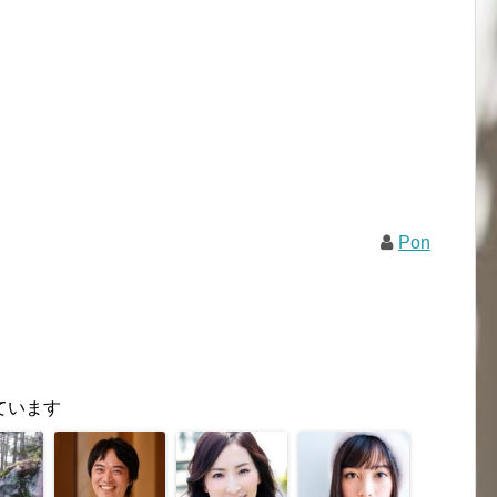
Pon
ています