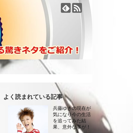
よく読まれている記事
兵藤ゆきの現在が
気になり今の生活
を追ってみた結
果、意外な事が！