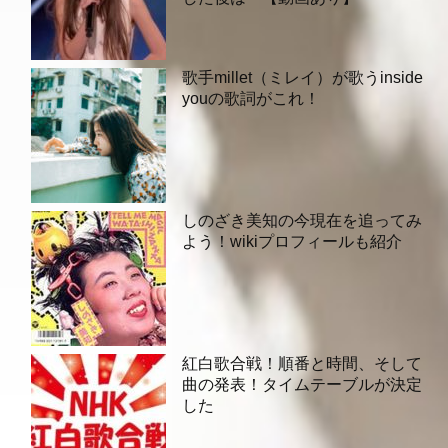
歌手millet（ミレイ）が歌うinside
youの歌詞がこれ！
しのざき美知の今現在を追ってみ
よう！wikiプロフィールも紹介
紅白歌合戦！順番と時間、そして
曲の発表！タイムテーブルが決定
した