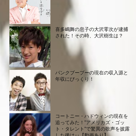
喜多嶋舞の息子の大沢零次が逮捕
された！その時、大沢樹生は？
パンクブーブーの現在の収入源と
年収にびっくり！
コートニー・ハドウィンの現在を
追ってみた！”アメリカズ・ゴッ
ト・タレント”で驚異の歌声を披露
した後は‥【動画あり】