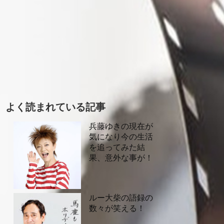
よく読まれている記事
兵藤ゆきの現在が
気になり今の生活
を追ってみた結
果、意外な事が！
ルー大柴の語録の
数々が笑える！