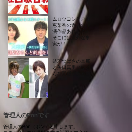
ムロツヨシと戸田
恵梨香の過去の共
演作品あれこれ！
そこには意外な事
実が！
益若つばさの旦那
と矢口真里とはど
んな関係があるの
か？
管理人のPonです
管理人のPon（ポン）と申します。