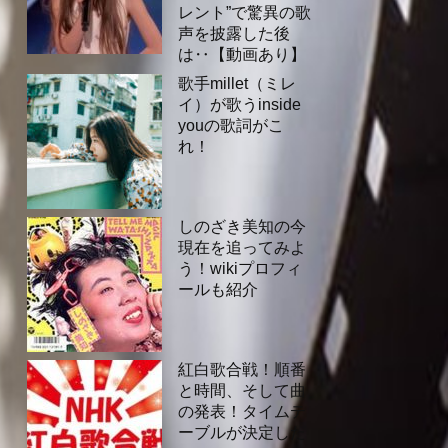
レント”で驚異の歌
声を披露した後
は‥【動画あり】
歌手millet（ミレ
イ）が歌うinside
youの歌詞がこ
れ！
しのざき美知の今
現在を追ってみよ
う！wikiプロフィ
ールも紹介
紅白歌合戦！順番
と時間、そして曲
の発表！タイムテ
ーブルが決定した