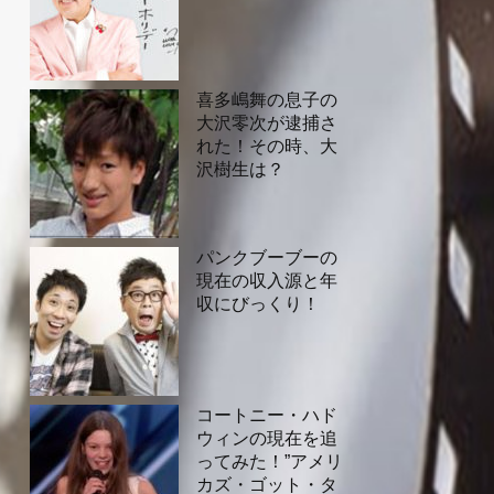
喜多嶋舞の息子の
大沢零次が逮捕さ
れた！その時、大
沢樹生は？
パンクブーブーの
現在の収入源と年
収にびっくり！
コートニー・ハド
ウィンの現在を追
ってみた！”アメリ
カズ・ゴット・タ