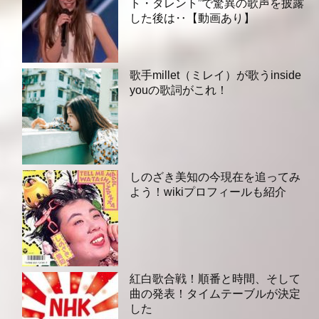
ト・タレント”で驚異の歌声を披露
した後は‥【動画あり】
歌手millet（ミレイ）が歌うinside
youの歌詞がこれ！
しのざき美知の今現在を追ってみ
よう！wikiプロフィールも紹介
紅白歌合戦！順番と時間、そして
曲の発表！タイムテーブルが決定
した