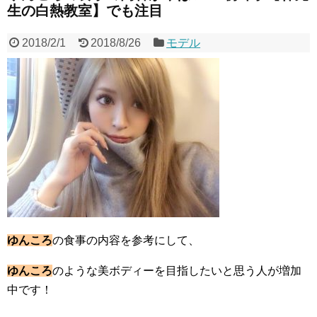
生の白熱教室】でも注目
2018/2/1
2018/8/26
モデル
ゆんころ
の食事の内容を参考にして、
ゆんころ
のような美ボディーを目指したいと思う人が増加
中です！