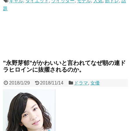
ギャル
,
ダイエット
,
ツイッター
,
モデル
,
人気
,
筋トレ
,
話
題
”永野芽郁”がかわいいと言われてなぜ朝の連ド
ラヒロインに抜擢されるのか。
2018/1/29
2018/11/14
ドラマ
,
女優