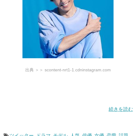
出典 ＞＞ scontent-nrt1-1.cdninstagram.com
続きを読む
ツイッター
,
ドラマ
,
モデル
,
人気
,
俳優
,
女優
,
恋愛
,
話題