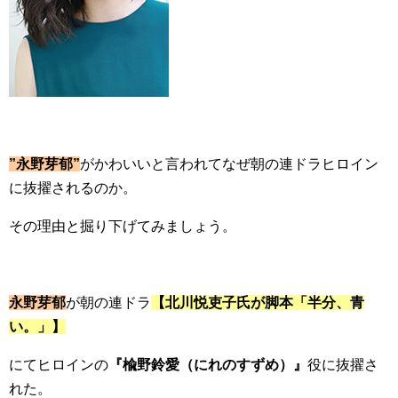
”永野芽郁”
がかわいいと言われてなぜ朝の連ドラヒロイン
に抜擢されるのか。
その理由と掘り下げてみましょう。
永野芽郁
が朝の連ドラ
【北川悦吏子氏が脚本「半分、青
い。」】
にてヒロインの
『楡野鈴愛（にれのすずめ）』
役に抜擢さ
れた。