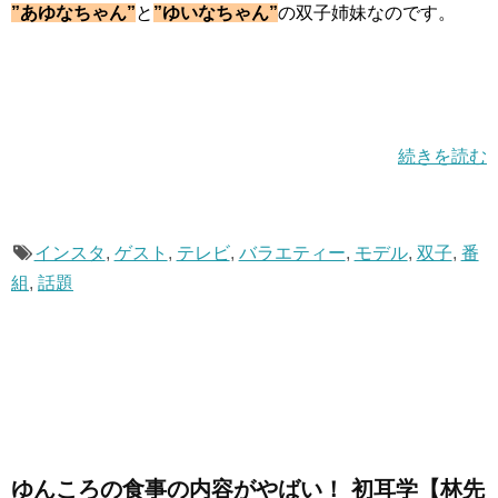
”あゆなちゃん”
と
”ゆいなちゃん”
の双子姉妹なのです。
続きを読む
インスタ
,
ゲスト
,
テレビ
,
バラエティー
,
モデル
,
双子
,
番
組
,
話題
ゆんころの食事の内容がやばい！ 初耳学【林先