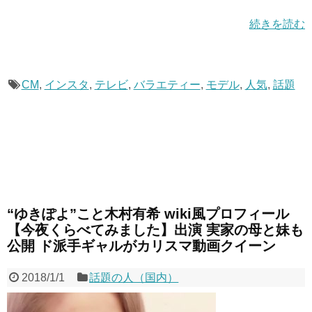
続きを読む
CM
,
インスタ
,
テレビ
,
バラエティー
,
モデル
,
人気
,
話題
“ゆきぽよ”こと木村有希 wiki風プロフィール
【今夜くらべてみました】出演 実家の母と妹も
公開 ド派手ギャルがカリスマ動画クイーン
2018/1/1
話題の人（国内）