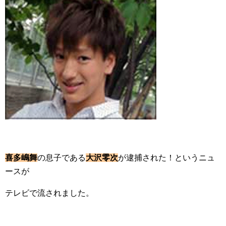
喜多嶋舞
の息子である
大沢零次
が逮捕された！というニュ
ースが
テレビで流されました。