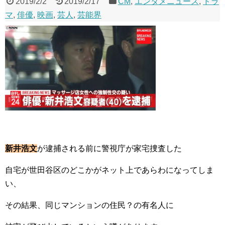
2019/2/2
2019/2/17
CM
,
エンタメニュース
,
ドラ
マ
,
俳優
,
映画
,
芸人
,
芸能界
新井浩文
が逮捕される前に警視庁が家宅捜査した
自宅が世田谷区のどこかがネット上であらわになってしま
い、
その結果、同じマンションの住民？の有名人に