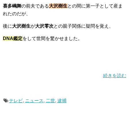
喜多嶋舞
の前夫である
大沢樹生
との間に第一子として産ま
れたのだが、
後に
大沢樹生
が
大沢零次
との親子関係に疑問を覚え、
DNA鑑定
をして世間を驚かせました。
続きを読む
テレビ
,
ニュース
,
二世
,
逮捕