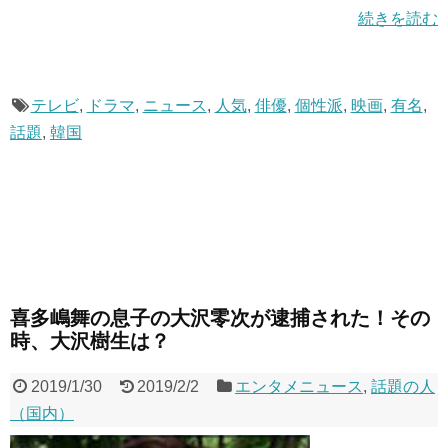
続きを読む
テレビ
,
ドラマ
,
ニュース
,
人気
,
俳優
,
個性派
,
映画
,
有名
,
話題
,
韓国
喜多嶋舞の息子の大沢零次が逮捕された！その
時、大沢樹生は？
2019/1/30
2019/2/2
エンタメニュース
,
話題の人
（国内）