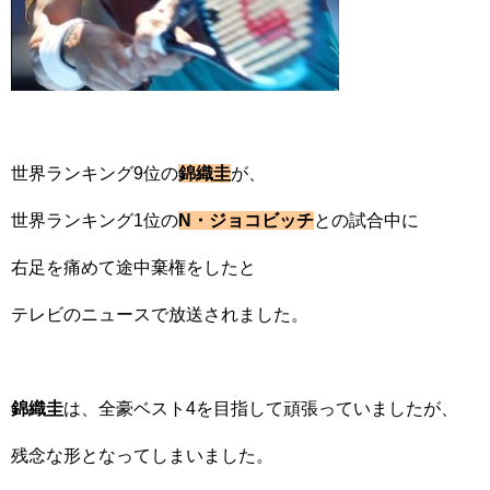
世界ランキング9位の
錦織圭
が、
世界ランキング1位の
N・ジョコビッチ
との試合中に
右足を痛めて途中棄権をしたと
テレビのニュースで放送されました。
錦織圭
は、全豪ベスト4を目指して頑張っていましたが、
残念な形となってしまいました。