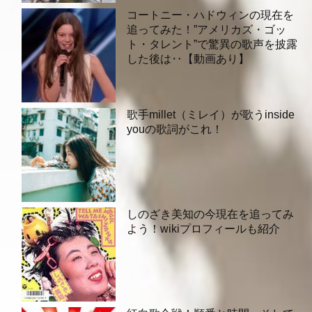
コートニー・ハドウィンの現在を
追ってみた！”アメリカズ・ゴッ
ト・タレント”で驚異の歌声を披露
した後は‥【動画あり】
歌手millet（ミレイ）が歌うinside
youの歌詞がこれ！
しのざき美知の今現在を追ってみ
よう！wikiプロフィールも紹介