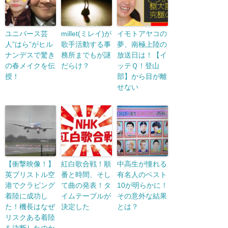
ユニバース芸
millet(ミレイ)が
イモトアヤコの
人”はら”がヒル
歌手活動する事
夢、南極上陸の
ナンデスで驚き
務所までもが謎
放送日は！【イ
の春メイクを伝
だらけ？
ッテＱ！登山
授！
部】から目が離
せない
【衝撃映像！】
紅白歌合戦！順
中高生が憧れる
英ブリストル空
番と時間、そし
有名人のベスト
港でクラビング
て曲の発表！タ
10が明らかに！
着陸に成功し
イムテーブルが
その意外な結果
た！機長はなぜ
決定した
とは？
リスクある着陸