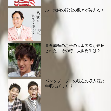
ルー大柴の語録の数々が笑える！
喜多嶋舞の息子の大沢零次が逮捕
された！その時、大沢樹生は？
パンクブーブーの現在の収入源と
年収にびっくり！