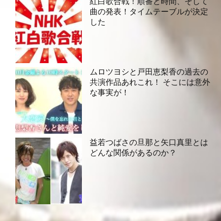
紅白歌合戦！順番と時間、そして
曲の発表！タイムテーブルが決定
した
ムロツヨシと戸田恵梨香の過去の
共演作品あれこれ！ そこには意外
な事実が！
益若つばさの旦那と矢口真里とは
どんな関係があるのか？