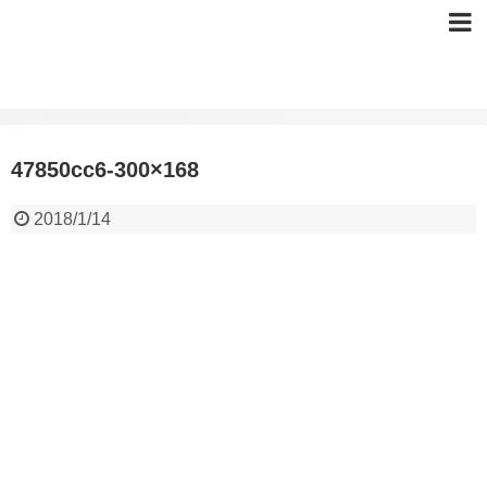
47850cc6-300×168
2018/1/14