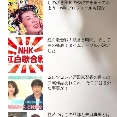
しのざき美知の今現在を追ってみ
よう！wikiプロフィールも紹介
紅白歌合戦！順番と時間、そして
曲の発表！タイムテーブルが決定
した
ムロツヨシと戸田恵梨香の過去の
共演作品あれこれ！ そこには意外
な事実が！
益若つばさの旦那と矢口真里とは