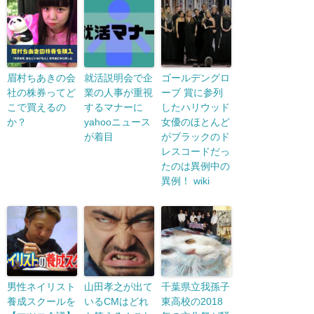
眉村ちあきの会
就活説明会で企
ゴールデングロ
社の株券ってど
業の人事が重視
ーブ 賞に参列
こで買えるの
するマナーに
したハリウッド
か？
yahooニュース
女優のほとんど
が着目
がブラックのド
レスコードだっ
たのは異例中の
異例！ wiki
男性ネイリスト
山田孝之が出て
千葉県立我孫子
養成スクールを
いるCMはどれ
東高校の2018