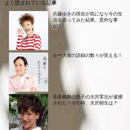
よく読まれている記事
兵藤ゆきの現在が気になり今の生
活を追ってみた結果、意外な事
が！
ルー大柴の語録の数々が笑える！
喜多嶋舞の息子の大沢零次が逮捕
された！その時、大沢樹生は？