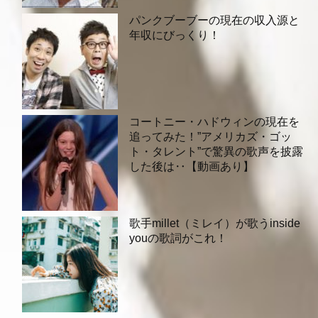
パンクブーブーの現在の収入源と
年収にびっくり！
コートニー・ハドウィンの現在を
追ってみた！”アメリカズ・ゴッ
ト・タレント”で驚異の歌声を披露
した後は‥【動画あり】
歌手millet（ミレイ）が歌うinside
youの歌詞がこれ！