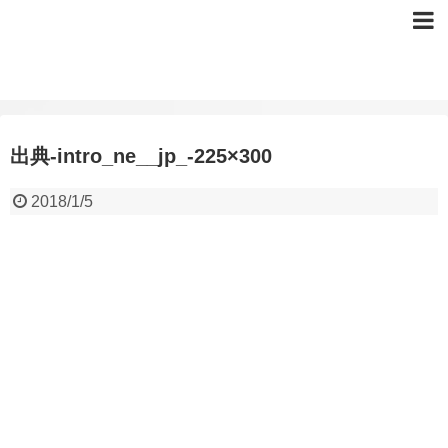
出典-intro_ne__jp_-225×300
2018/1/5