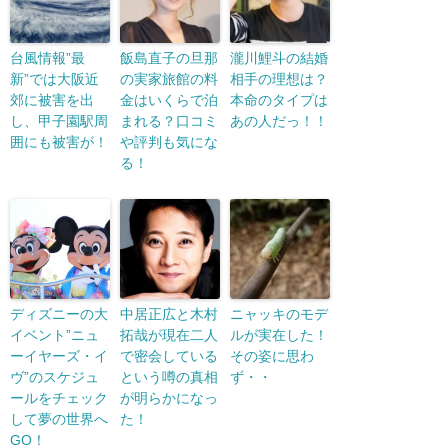
台風情報”最
飯島直子の旦那
瀧川鯉斗の結婚
新”では大阪近
の実家旅館の料
相手の理想は？
郊に被害を出
金はいくらで泊
本命のタイプは
し、甲子園駅周
まれる？口コミ
あの人だっ！！
囲にも被害が！
や評判も気にな
る！
ディズニーの大
中居正広と木村
ニャッキのモデ
イベント”ニュ
拓哉が現在二人
ルが実在した！
ーイヤーズ・イ
で密会している
その姿に思わ
ヴ”のスケジュ
という噂の真相
ず・・
ールをチェック
が明らかになっ
して夢の世界へ
た！
GO！