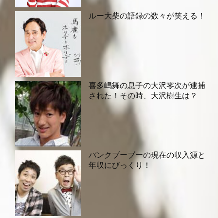
ルー大柴の語録の数々が笑える！
喜多嶋舞の息子の大沢零次が逮捕
された！その時、大沢樹生は？
パンクブーブーの現在の収入源と
年収にびっくり！