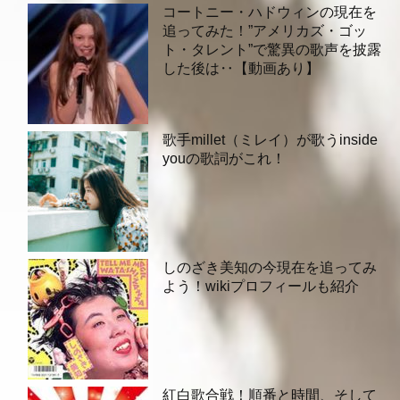
コートニー・ハドウィンの現在を
追ってみた！”アメリカズ・ゴッ
ト・タレント”で驚異の歌声を披露
した後は‥【動画あり】
歌手millet（ミレイ）が歌うinside
youの歌詞がこれ！
しのざき美知の今現在を追ってみ
よう！wikiプロフィールも紹介
紅白歌合戦！順番と時間、そして