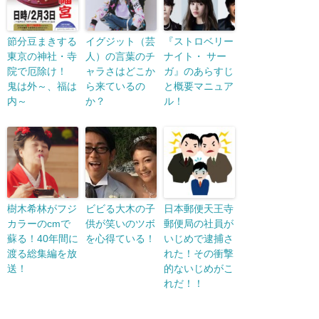
節分豆まきする
イグジット（芸
『ストロベリー
東京の神社・寺
人）の言葉のチ
ナイト・ サー
院で厄除け！
ャラさはどこか
ガ』のあらすじ
鬼は外～、福は
ら来ているの
と概要マニュア
内～
か？
ル！
樹木希林がフジ
ビビる大木の子
日本郵便天王寺
カラーのcmで
供が笑いのツボ
郵便局の社員が
蘇る！40年間に
を心得ている！
いじめで逮捕さ
渡る総集編を放
れた！その衝撃
送！
的ないじめがこ
れだ！！