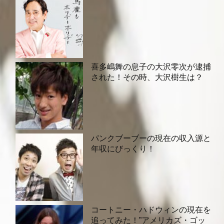
喜多嶋舞の息子の大沢零次が逮捕
された！その時、大沢樹生は？
パンクブーブーの現在の収入源と
年収にびっくり！
コートニー・ハドウィンの現在を
追ってみた！”アメリカズ・ゴッ