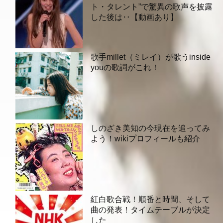
ト・タレント”で驚異の歌声を披露
した後は‥【動画あり】
歌手millet（ミレイ）が歌うinside
youの歌詞がこれ！
しのざき美知の今現在を追ってみ
よう！wikiプロフィールも紹介
紅白歌合戦！順番と時間、そして
曲の発表！タイムテーブルが決定
した