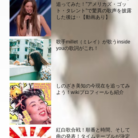
追ってみた！”アメリカズ・ゴッ
ト・タレント”で驚異の歌声を披露
した後は‥【動画あり】
歌手millet（ミレイ）が歌うinside
youの歌詞がこれ！
しのざき美知の今現在を追ってみ
よう！wikiプロフィールも紹介
紅白歌合戦！順番と時間、そして
曲の発表！タイムテーブルが決定