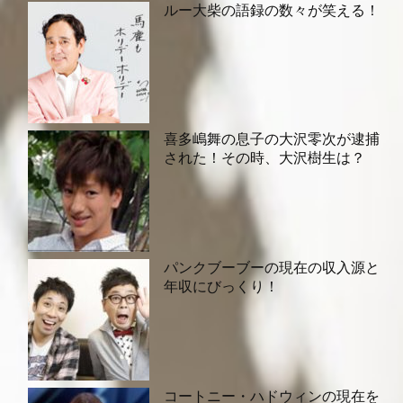
ルー大柴の語録の数々が笑える！
喜多嶋舞の息子の大沢零次が逮捕
された！その時、大沢樹生は？
パンクブーブーの現在の収入源と
年収にびっくり！
コートニー・ハドウィンの現在を