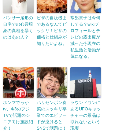
パンサー尾形の
ピザの自販機ま
常盤貴子は今何
自宅での心霊現
であるなんてビ
してる？wikiプ
象の真相を暴く
ックリ！ピザの
ロフィールとテ
のはあの人？
価格と仕組みが
レビの露出度が
知りたいよね。
減った今現在の
私生活と活動が
気になる。
ホンマでっか
ハリセンボン春
ラウンドワンに
tv、4/3のフジ
菜のスッキリ卒
あるUFOキャッ
TVで話題のシ
業でのエピソー
チャーの景品は
ニア向け施設紹
ドが泣けると
取れないという
介！
SNSで話題に！
現実！