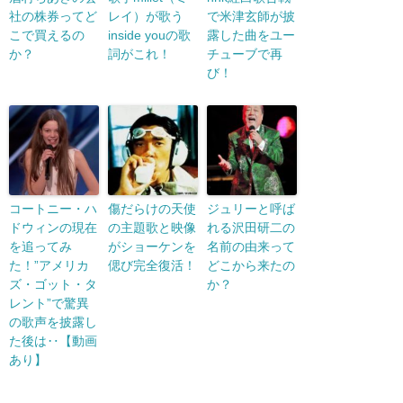
社の株券ってど
レイ）が歌う
で米津玄師が披
こで買えるの
inside youの歌
露した曲をユー
か？
詞がこれ！
チューブで再
び！
コートニー・ハ
傷だらけの天使
ジュリーと呼ば
ドウィンの現在
の主題歌と映像
れる沢田研二の
を追ってみ
がショーケンを
名前の由来って
た！”アメリカ
偲び完全復活！
どこから来たの
ズ・ゴット・タ
か？
レント”で驚異
の歌声を披露し
た後は‥【動画
あり】