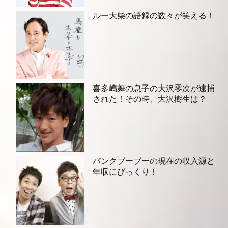
ルー大柴の語録の数々が笑える！
喜多嶋舞の息子の大沢零次が逮捕
された！その時、大沢樹生は？
パンクブーブーの現在の収入源と
年収にびっくり！