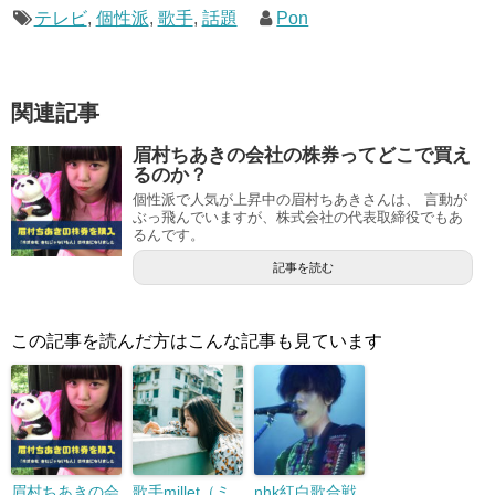
テレビ
,
個性派
,
歌手
,
話題
Pon
関連記事
眉村ちあきの会社の株券ってどこで買え
るのか？
個性派で人気が上昇中の眉村ちあきさんは、 言動が
ぶっ飛んでいますが、株式会社の代表取締役でもあ
るんです。
記事を読む
この記事を読んだ方はこんな記事も見ています
眉村ちあきの会
歌手millet（ミ
nhk紅白歌合戦