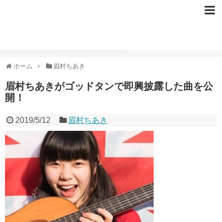
ホーム
眉村ちあき
眉村ちあきがゴッドタンで即興披露した曲を公
開！
2019/5/12
眉村ちあき