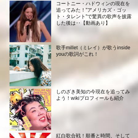
コートニー・ハドウィンの現在を
追ってみた！”アメリカズ・ゴッ
ト・タレント”で驚異の歌声を披露
した後は‥【動画あり】
歌手millet（ミレイ）が歌うinside
youの歌詞がこれ！
しのざき美知の今現在を追ってみ
よう！wikiプロフィールも紹介
紅白歌合戦！順番と時間、そして