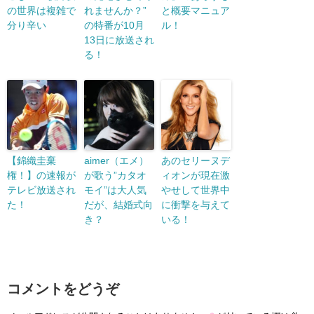
の世界は複雑で
れませんか？”
と概要マニュア
分り辛い
の特番が10月
ル！
13日に放送され
る！
【錦織圭棄
aimer（エメ）
あのセリーヌデ
権！】の速報が
が歌う”カタオ
ィオンが現在激
テレビ放送され
モイ”は大人気
やせして世界中
た！
だが、結婚式向
に衝撃を与えて
き？
いる！
コメントをどうぞ