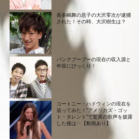
喜多嶋舞の息子の大沢零次が逮捕
された！その時、大沢樹生は？
パンクブーブーの現在の収入源と
年収にびっくり！
コートニー・ハドウィンの現在を
追ってみた！”アメリカズ・ゴッ
ト・タレント”で驚異の歌声を披露
した後は‥【動画あり】