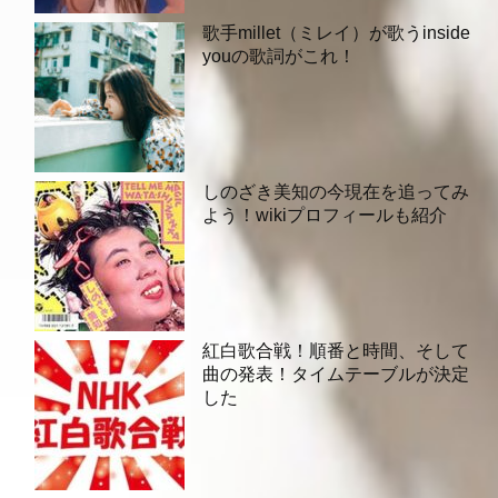
歌手millet（ミレイ）が歌うinside
youの歌詞がこれ！
しのざき美知の今現在を追ってみ
よう！wikiプロフィールも紹介
紅白歌合戦！順番と時間、そして
曲の発表！タイムテーブルが決定
した