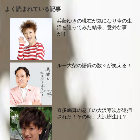
よく読まれている記事
兵藤ゆきの現在が気になり今の生
活を追ってみた結果、意外な事
が！
ルー大柴の語録の数々が笑える！
喜多嶋舞の息子の大沢零次が逮捕
された！その時、大沢樹生は？