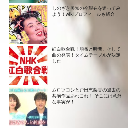
しのざき美知の今現在を追ってみ
よう！wikiプロフィールも紹介
紅白歌合戦！順番と時間、そして
曲の発表！タイムテーブルが決定
した
ムロツヨシと戸田恵梨香の過去の
共演作品あれこれ！ そこには意外
な事実が！