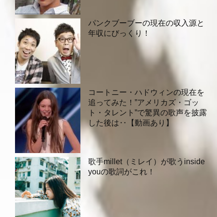
パンクブーブーの現在の収入源と
年収にびっくり！
コートニー・ハドウィンの現在を
追ってみた！”アメリカズ・ゴッ
ト・タレント”で驚異の歌声を披露
した後は‥【動画あり】
歌手millet（ミレイ）が歌うinside
youの歌詞がこれ！