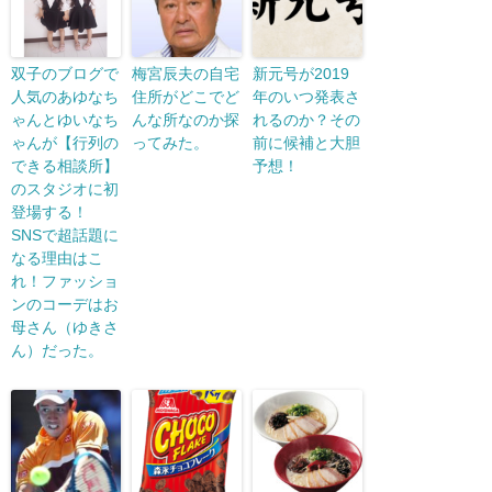
双子のブログで
梅宮辰夫の自宅
新元号が2019
人気のあゆなち
住所がどこでど
年のいつ発表さ
ゃんとゆいなち
んな所なのか探
れるのか？その
ゃんが【行列の
ってみた。
前に候補と大胆
できる相談所】
予想！
のスタジオに初
登場する！
SNSで超話題に
なる理由はこ
れ！ファッショ
ンのコーデはお
母さん（ゆきさ
ん）だった。