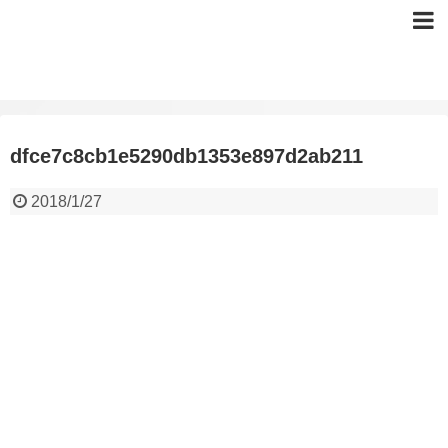
dfce7c8cb1e5290db1353e897d2ab211
2018/1/27