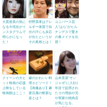
大貫亜美の気に
狩野英孝はアレ
ユニバース芸
なる今現在がイ
ルギー体質で自
人”はら”がヒル
ンスタグラムで
分の汗にも反応
ナンデスで驚き
明らかになっ
が出たというが
の春メイクを伝
た！
その真相とは！
授！
クイーンの大ヒ
嫁のかわいい料
山本里菜”サン
ット映画の応援
理エピソード！
ジャポ”に入社1
上映をしている
【画像あり】麻
年目で起用され
映画館はここ！
婆豆腐の斬新な
たその理由や兄
姿とは？
や実家の焼肉店
が気になる。