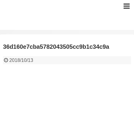
36d160e7cba5782043505cc9b1c34c9a
2018/10/13