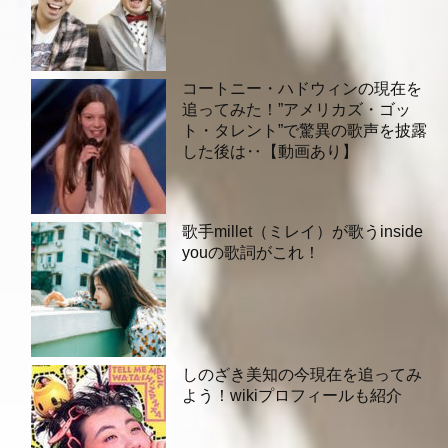
コートニー・ハドウィンの現在を
追ってみた！”アメリカズ・ゴッ
ト・タレント”で驚異の歌声を披露
した後は‥【動画あり】
歌手millet（ミレイ）が歌うinside
youの歌詞がこれ！
しのざき美知の今現在を追ってみ
よう！wikiプロフィールも紹介