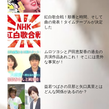
紅白歌合戦！順番と時間、そして
曲の発表！タイムテーブルが決定
した
ムロツヨシと戸田恵梨香の過去の
共演作品あれこれ！ そこには意外
な事実が！
益若つばさの旦那と矢口真里とは
どんな関係があるのか？