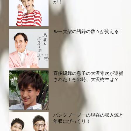
が！
ルー大柴の語録の数々が笑える！
喜多嶋舞の息子の大沢零次が逮捕
された！その時、大沢樹生は？
パンクブーブーの現在の収入源と
年収にびっくり！