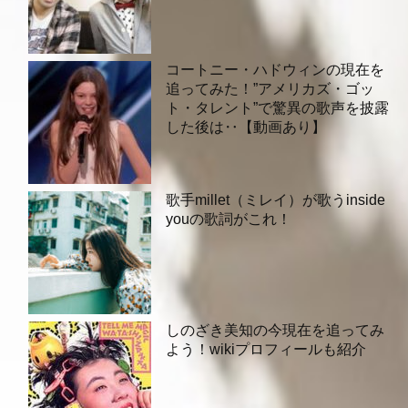
コートニー・ハドウィンの現在を
追ってみた！”アメリカズ・ゴッ
ト・タレント”で驚異の歌声を披露
した後は‥【動画あり】
歌手millet（ミレイ）が歌うinside
youの歌詞がこれ！
しのざき美知の今現在を追ってみ
よう！wikiプロフィールも紹介