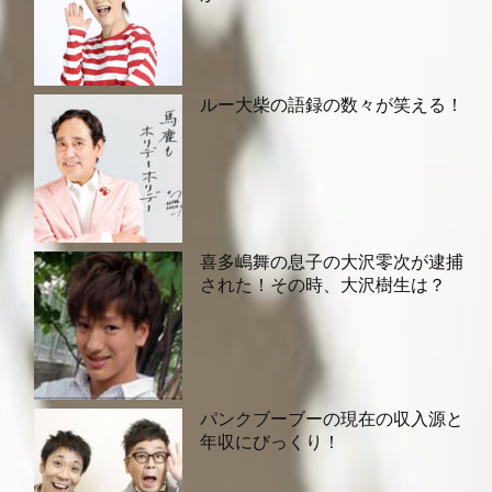
ルー大柴の語録の数々が笑える！
喜多嶋舞の息子の大沢零次が逮捕
された！その時、大沢樹生は？
パンクブーブーの現在の収入源と
年収にびっくり！