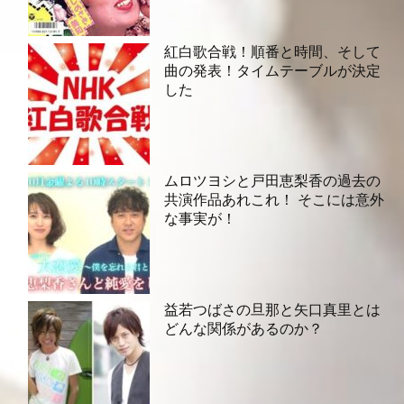
紅白歌合戦！順番と時間、そして
曲の発表！タイムテーブルが決定
した
ムロツヨシと戸田恵梨香の過去の
共演作品あれこれ！ そこには意外
な事実が！
益若つばさの旦那と矢口真里とは
どんな関係があるのか？