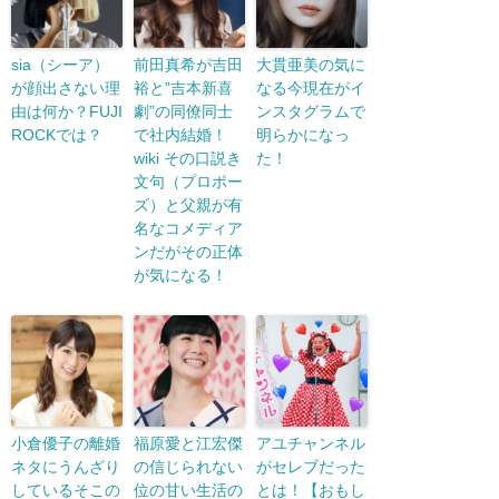
sia（シーア）
前田真希が吉田
大貫亜美の気に
が顔出さない理
裕と”吉本新喜
なる今現在がイ
由は何か？FUJI
劇”の同僚同士
ンスタグラムで
ROCKでは？
で社内結婚！
明らかになっ
wiki その口説き
た！
文句（プロポー
ズ）と父親が有
名なコメディア
ンだがその正体
が気になる！
小倉優子の離婚
福原愛と江宏傑
アユチャンネル
ネタにうんざり
の信じられない
がセレブだった
しているそこの
位の甘い生活の
とは！【おもし