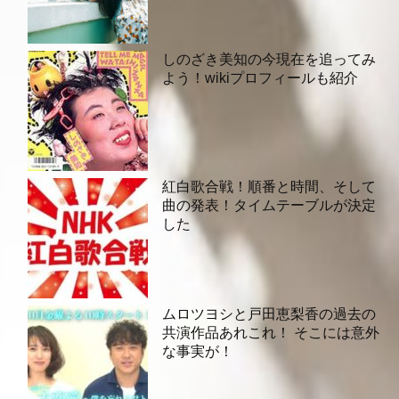
しのざき美知の今現在を追ってみ
よう！wikiプロフィールも紹介
紅白歌合戦！順番と時間、そして
曲の発表！タイムテーブルが決定
した
ムロツヨシと戸田恵梨香の過去の
共演作品あれこれ！ そこには意外
な事実が！