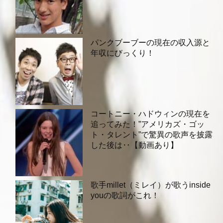
パンクブーブーの現在の収入源と
年収にびっくり！
コートニー・ハドウィンの現在を
追ってみた！”アメリカズ・ゴッ
ト・タレント”で驚異の歌声を披露
した後は‥【動画あり】
歌手millet（ミレイ）が歌うinside
youの歌詞がこれ！